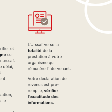
L’Urssaf verse la
ifier et
totalité
de la
igne
sur
prestation à votre
.urssaf.
organisme qui
e délai,
rémunère l’intervenant.
t
ent
Votre déclaration de
revenus est pré-
remplie,
vérifier
dation,
l’exactitude des
e le
informations.