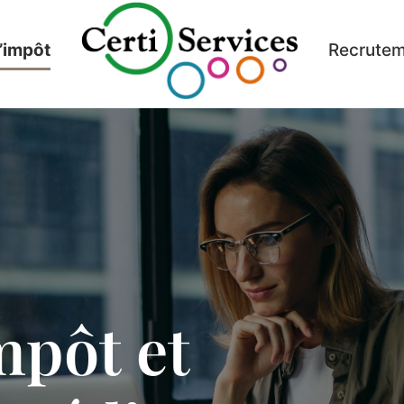
’impôt
Recrute
mpôt et