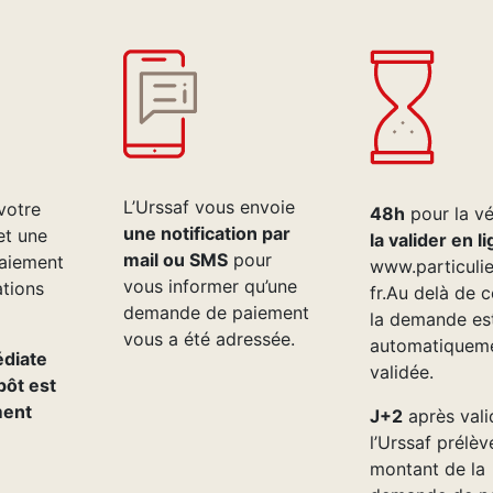
L’Urssaf vous envoie
votre
48h
pour la vér
une notification par
et une
la valider en l
mail ou SMS
pour
aiement
www.particulier
vous informer qu’une
ations
fr.Au delà de c
demande de paiement
la demande es
vous a été adressée.
automatiquem
édiate
validée.
pôt est
ment
J+2
après vali
l’Urssaf prélèv
montant de la